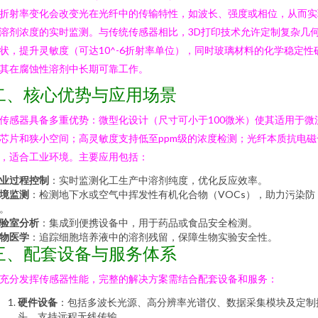
折射率变化会改变光在光纤中的传输特性，如波长、强度或相位，从而实
溶剂浓度的实时监测。与传统传感器相比，3D打印技术允许定制复杂几
状，提升灵敏度（可达10^-6折射率单位），同时玻璃材料的化学稳定性
其在腐蚀性溶剂中长期可靠工作。
二、核心优势与应用场景
传感器具备多重优势：微型化设计（尺寸可小于100微米）使其适用于微
芯片和狭小空间；高灵敏度支持低至ppm级的浓度检测；光纤本质抗电磁
，适合工业环境。主要应用包括：
业过程控制
：实时监测化工生产中溶剂纯度，优化反应效率。
境监测
：检测地下水或空气中挥发性有机化合物（VOCs），助力污染防
。
验室分析
：集成到便携设备中，用于药品或食品安全检测。
物医学
：追踪细胞培养液中的溶剂残留，保障生物实验安全性。
三、配套设备与服务体系
充分发挥传感器性能，完整的解决方案需结合配套设备和服务：
硬件设备
：包括多波长光源、高分辨率光谱仪、数据采集模块及定制
头，支持远程无线传输。