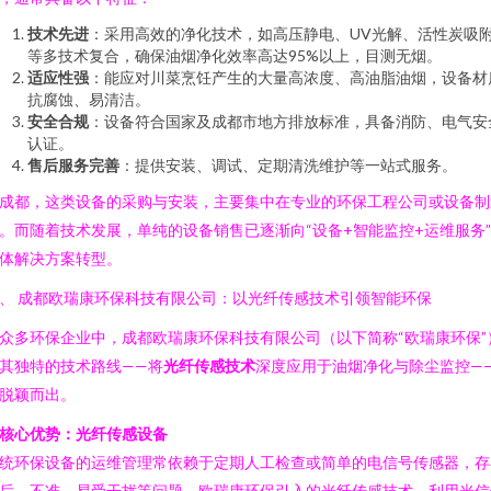
技术先进
：采用高效的净化技术，如高压静电、UV光解、活性炭吸
等多技术复合，确保油烟净化效率高达95%以上，目测无烟。
适应性强
：能应对川菜烹饪产生的大量高浓度、高油脂油烟，设备材
抗腐蚀、易清洁。
安全合规
：设备符合国家及成都市地方排放标准，具备消防、电气安
认证。
售后服务完善
：提供安装、调试、定期清洗维护等一站式服务。
成都，这类设备的采购与安装，主要集中在专业的环保工程公司或设备制
。而随着技术发展，单纯的设备销售已逐渐向“设备+智能监控+运维服务
体解决方案转型。
、 成都欧瑞康环保科技有限公司：以光纤传感技术引领智能环保
众多环保企业中，成都欧瑞康环保科技有限公司（以下简称“欧瑞康环保”
其独特的技术路线——将
光纤传感技术
深度应用于油烟净化与除尘监控—
脱颖而出。
核心优势：光纤传感设备
统环保设备的运维管理常依赖于定期人工检查或简单的电信号传感器，存
后、不准、易受干扰等问题。欧瑞康环保引入的光纤传感技术，利用光信