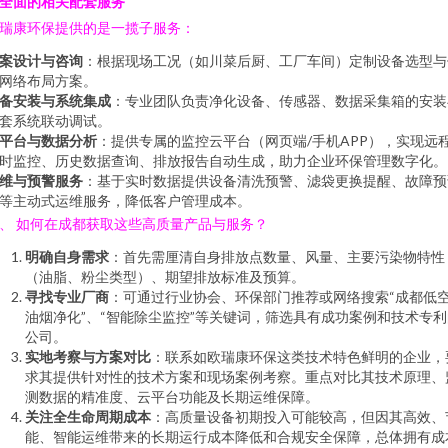
全面的相关配套服务
瑞康环保提供的是一揽子服务：
案设计与咨询
：根据现场工况（如川菜后厨、工厂车间）定制设备选型与
网络布局方案。
备安装与系统集成
：专业团队负责净化设备、传感器、数据采集箱的安装
套系统联动调试。
平台与数据分析
：提供专属的监控云平台（网页端/手机APP），实现远
时监控、历史数据查询、排放报告自动生成，助力企业环保管理数字化。
维与预警服务
：基于实时数据提供设备清洗预警、滤袋更换提醒、故障预
等主动式运维服务，降低客户管理成本。
、 如何在成都获取这些高质量产品与服务？
明确自身需求
：首先需厘清自身排放点数量、风量、主要污染物特性
（油脂、粉尘类型）、期望排放标准及预算。
寻找专业厂商
：可通过行业协会、环保部门推荐或网络搜索“成都低
油烟净化”、“智能除尘监控”等关键词，筛选具有成功案例和技术专利
公司。
实地考察与方案对比
：联系如欧瑞康环保这类技术特色鲜明的企业，
求其提供针对性的技术方案和现场案例考察。重点对比其技术原理、
测数据的精准度、云平台功能及长期运维保障。
关注全生命周期成本
：高质量设备初期投入可能较高，但因其高效、
能、智能运维带来的长期运行成本降低和合规安全保障，总体拥有成