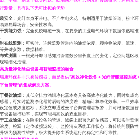
行测量，具有以下无可比拟的优势：
质安全
：光纤本身不带电、不产生电火花，特别适用于油烟管道、粉尘环
易燃易爆场合，安全性极高。
干扰能力强
：完全免疫电磁干扰，在复杂的工业电气环境下数据依然精准
。
时在线监测
：可实时、连续监测管道内的油烟浓度、颗粒物浓度、流速、
等关键参数，数据精准。
布式测量
：一根光纤即可感知沿管道数公里长度上的变化，定位问题区段
现精细化治理。
高质量净化除尘设备与智能监控的融合
瑞康环保并非只卖传感器，而是提供
“高效净化设备 + 光纤智能监控系统 
平台管理”的集成解决方案
。
于餐饮油烟
：其低空排放油烟净化器本身具备高效净化能力，同时集成光
感器，可实时监测净化器前后端的浓度差，精确计算净化效率。一旦效率
设定值或浓度超标，系统立即通过云平台向管理者报警，并可根据数据智
节设备运行功率，实现节能与高效的双重目标。
于工业除尘
：在除尘设备的管道、滤袋上部署光纤传感器，可以实时监测
浓度、检漏（定位破损滤袋）、监控清灰系统工作状态，将传统的预防性
升级为预测性维护，极大提升除尘系统运行的稳定性和可靠性。