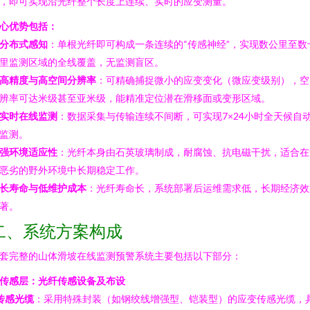
，即可实现沿光纤整个长度上连续、实时的应变测量。
心优势包括：
分布式感知
：单根光纤即可构成一条连续的“传感神经”，实现数公里至数
里监测区域的全线覆盖，无监测盲区。
高精度与高空间分辨率
：可精确捕捉微小的应变变化（微应变级别），空
辨率可达米级甚至亚米级，能精准定位潜在滑移面或变形区域。
实时在线监测
：数据采集与传输连续不间断，可实现7×24小时全天候自
监测。
强环境适应性
：光纤本身由石英玻璃制成，耐腐蚀、抗电磁干扰，适合在
恶劣的野外环境中长期稳定工作。
长寿命与低维护成本
：光纤寿命长，系统部署后运维需求低，长期经济效
著。
二、系统方案构成
套完整的山体滑坡在线监测预警系统主要包括以下部分：
. 传感层：光纤传感设备及布设
传感光缆
：采用特殊封装（如钢绞线增强型、铠装型）的应变传感光缆，