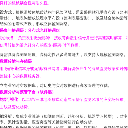
良好的机械耦合性与耐久性。
设方式
：根据滑坡体地质结构与风险区域，通常采用钻孔垂直布设（监测
滑移）、地表沟槽或浅埋水平布设（监测表层变形）、以及结合格构梁等
结构的附着式布设，形成立体监测网络。
. 采集与解调层：分布式光纤解调仪
 核心设备，负责发射激光脉冲、接收背向散射信号并进行高速实时解算，
信号转换为沿光纤分布的应变-距离-时间数据。
备需具备高测量速度、高稳定性及多通道能力，以支持大规模监测网络。
. 数据传输与存储层
 利用光纤通信本身或无线/有线网络，将解调仪产生的海量监测数据实时传
监控中心的数据服务器。
立专业的时空数据库，对历史与实时数据进行高效管理与存储。
. 数据分析与预警平台（软件层）
数据可视化
：以二维/三维地图形式动态展示整个监测区域的应变场分布、
曲线及变化趋势。
能分析
：集成专业算法（如阈值判断、趋势分析、机器学习模型），对变
率、累计变形量、应变突变等关键指标进行自动分析。
级预警
：根据预设的预警模型（如蓝、黄、橙、红四级），自动触发预警