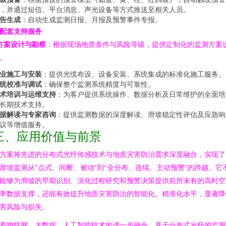
，并通过短信、平台消息、声光设备等方式推送至相关人员。
告生成
：自动生成监测日报、月报及预警事件专报。
. 配套支持服务
方案设计与勘察
：根据现场地质条件与风险等级，提供定制化的监测方案
。
业施工与安装
：提供光缆布设、设备安装、系统集成的标准化施工服务。
统校准与调试
：确保整个监测系统精度与可靠性。
术培训与运维支持
：为客户提供系统操作、数据分析及日常维护的全面培
长期技术支持。
据解读与专家咨询
：提供监测数据的深度解读、滑坡稳定性评估及应急响
议等增值服务。
三、应用价值与前景
方案将先进的分布式光纤传感技术与地质灾害防治需求深度融合，实现了
滑坡监测从“点式、间断、被动”到“全分布、连续、主动预警”的跨越。它
能够为滑坡的早期识别、演化过程研究和预警决策提供前所未有的高时空
率数据支撑，还能有效提升地质灾害防治的智能化、精准化水平，显著降
害风险与损失。
着物联网、大数据、人工智能技术的进一步融合，基于分布式光纤的监测